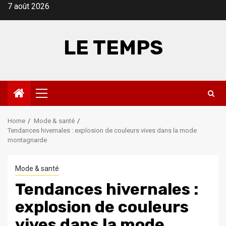
Skip
7 août 2026
to
content
LE TEMPS
Primary
Menu
Home
Mode & santé
Tendances hivernales : explosion de couleurs vives dans la mode
montagnarde
Mode & santé
Tendances hivernales :
explosion de couleurs
vives dans la mode