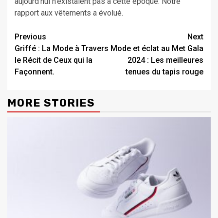
aujourd’hui n’existaient pas à cette époque. Notre
rapport aux vêtements a évolué.
Continue
Previous
Next
Griffé : La Mode à Travers
Mode et éclat au Met Gala
Reading
le Récit de Ceux qui la
2024 : Les meilleures
Façonnent.
tenues du tapis rouge
MORE STORIES